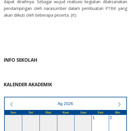
dapat diraihnya. Sebagai wujud realisasi kegiatan dilaksanakan
pendampingan oleh narasumber dalam pembuatan PTBK yang
akan diikuti oleh beberapa peserta. (rt)
INFO SEKOLAH
KALENDER AKADEMIK
Ag 2026
Sen
Sel
Rab
Kam
Jum
Sab
Min
1
2