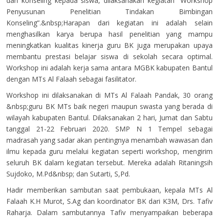
dan konseling kepada siswa, dilaksanakan kegiatan “Workshop
Penyusunan Penelitian Tindakan Bimbingan
Konseling”.&nbsp;Harapan dari kegiatan ini adalah selain
menghasilkan karya berupa hasil penelitian yang mampu
meningkatkan kualitas kinerja guru BK juga merupakan upaya
membantu prestasi belajar siswa di sekolah secara optimal.
Workshop ini adalah kerja sama antara MGBK kabupaten Bantul
dengan MTs Al Falaah sebagai fasilitator.
Workshop ini dilaksanakan di MTs Al Falaah Pandak, 30 orang
&nbsp;guru BK MTs baik negeri maupun swasta yang berada di
wilayah kabupaten Bantul. Dilaksanakan 2 hari, Jumat dan Sabtu
tanggal 21-22 Februari 2020. SMP N 1 Tempel sebagai
madrasah yang sadar akan pentingnya menambah wawasan dan
ilmu kepada guru melalui kegiatan seperti workshop, mengirim
seluruh BK dalam kegiatan tersebut. Mereka adalah Ritaningsih
Sujdoko, M.Pd&nbsp; dan Sutarti, S,Pd.
Hadir memberikan sambutan saat pembukaan, kepala MTs Al
Falaah K.H Murot, S.Ag dan koordinator BK dari K3M, Drs. Tafiv
Raharja. Dalam sambutannya Tafiv menyampaikan beberapa