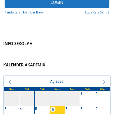
LOGIN
Pendaftaran Member Baru
Lupa Kata Sandi?
INFO SEKOLAH
KALENDER AKADEMIK
Ag 2026
Sen
Sel
Rab
Kam
Jum
Sab
Min
1
2
3
4
5
7
8
9
6