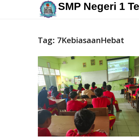
Skip
SMP Negeri 1 T
to
content
Tag:
7KebiasaanHebat