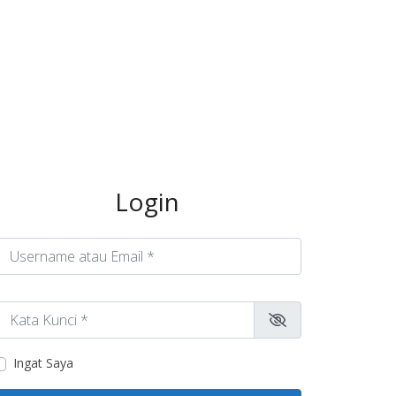
Login
sername atau Email
*
ata Kunci
*
Ingat Saya