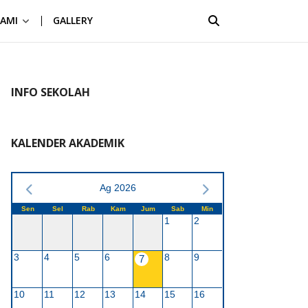
AMI
GALLERY
INFO SEKOLAH
KALENDER AKADEMIK
Ag 2026
Sen
Sel
Rab
Kam
Jum
Sab
Min
1
2
3
4
5
6
8
9
7
10
11
12
13
14
15
16