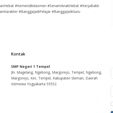
anHebat #Kemendikdasmen #SenamAnakHebat #KerjaBakti
Karakter #BanggaJadiPelajar #BanggaJadiGuru
Kontak
SMP Negeri 1 Tempel
U
Jln. Magelang, Ngebong, Margorejo, Tempel, Ngebong,
Margorejo, Kec. Tempel, Kabupaten Sleman, Daerah
Istimewa Yogyakarta 55552
K