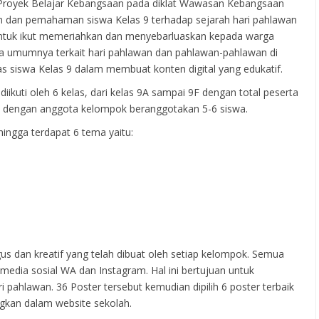
 Proyek Belajar Kebangsaan pada diklat Wawasan Kebangsaan
n dan pemahaman siswa Kelas 9 terhadap sejarah hari pahlawan
, untuk ikut memeriahkan dan menyebarluaskan kepada warga
a umumnya terkait hari pahlawan dan pahlawan-pahlawan di
as siswa Kelas 9 dalam membuat konten digital yang edukatif.
diikuti oleh 6 kelas, dari kelas 9A sampai 9F dengan total peserta
ok dengan anggota kelompok beranggotakan 5-6 siswa.
ingga terdapat 6 tema yaitu:
gus dan kreatif yang telah dibuat oleh setiap kelompok. Semua
i media sosial WA dan Instagram. Hal ini bertujuan untuk
ahlawan. 36 Poster tersebut kemudian dipilih 6 poster terbaik
ngkan dalam website sekolah.