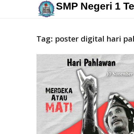
Skip
SMP Negeri 1 T
to
content
Tag:
poster digital hari p