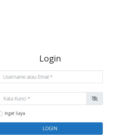
Login
sername atau Email
*
ata Kunci
*
Ingat Saya
LOGIN