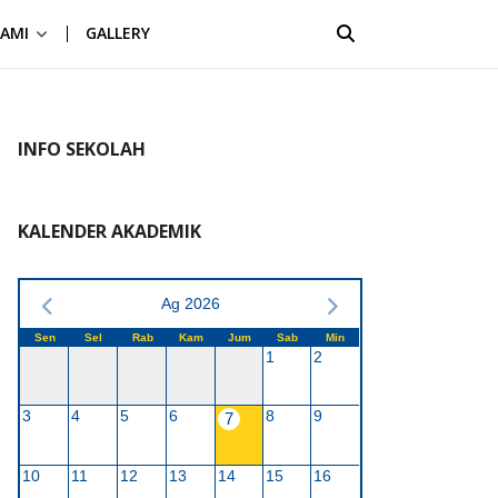
AMI
GALLERY
INFO SEKOLAH
KALENDER AKADEMIK
Ag 2026
Sen
Sel
Rab
Kam
Jum
Sab
Min
1
2
3
4
5
6
8
9
7
10
11
12
13
14
15
16