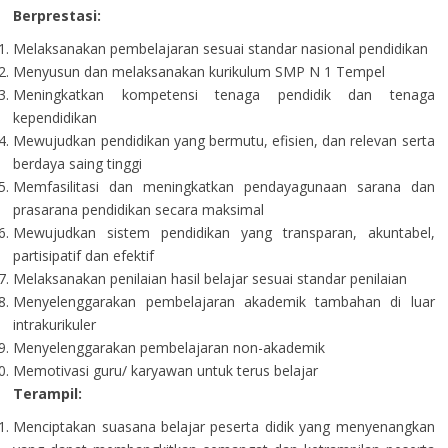
Berprestasi:
Melaksanakan pembelajaran sesuai standar nasional pendidikan
Menyusun dan melaksanakan kurikulum SMP N 1 Tempel
Meningkatkan kompetensi tenaga pendidik dan tenaga
kependidikan
Mewujudkan pendidikan yang bermutu, efisien, dan relevan serta
berdaya saing tinggi
Memfasilitasi dan meningkatkan pendayagunaan sarana dan
prasarana pendidikan secara maksimal
Mewujudkan sistem pendidikan yang transparan, akuntabel,
partisipatif dan efektif
Melaksanakan penilaian hasil belajar sesuai standar penilaian
Menyelenggarakan pembelajaran akademik tambahan di luar
intrakurikuler
Menyelenggarakan pembelajaran non-akademik
Memotivasi guru/ karyawan untuk terus belajar
Terampil:
Menciptakan suasana belajar peserta didik yang menyenangkan