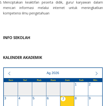
Menciptakan keaktifan peserta didik, guru/ karyawan dalam
mencari informasi melalui internet untuk meningkatkan
kompetensi ilmu pengetahuan
INFO SEKOLAH
KALENDER AKADEMIK
Ag 2026
Sen
Sel
Rab
Kam
Jum
Sab
Min
1
2
3
4
5
6
8
9
7