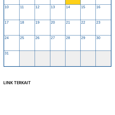
10
11
12
13
14
15
16
17
18
19
20
21
22
23
24
25
26
27
28
29
30
31
LINK TERKAIT