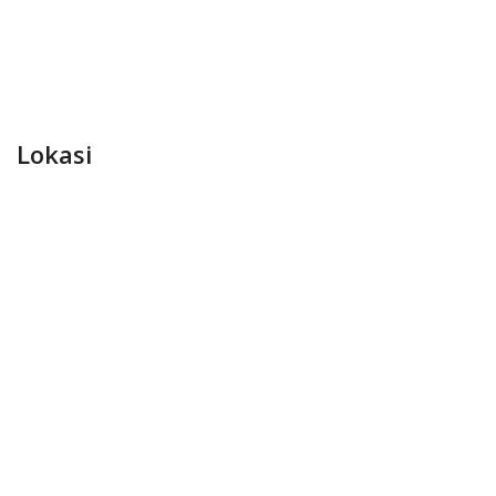
Lokasi