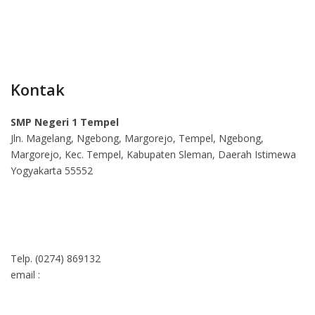
Kontak
SMP Negeri 1 Tempel
Jln. Magelang, Ngebong, Margorejo, Tempel, Ngebong,
Margorejo, Kec. Tempel, Kabupaten Sleman, Daerah Istimewa
Yogyakarta 55552
Telp. (0274) 869132
email :