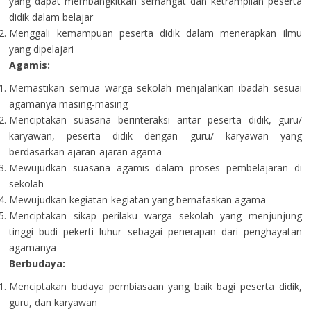
yang dapat membangkitkan semangat dan ketrampilan peserta
didik dalam belajar
Menggali kemampuan peserta didik dalam menerapkan ilmu
yang dipelajari
Agamis:
Memastikan semua warga sekolah menjalankan ibadah sesuai
agamanya masing-masing
Menciptakan suasana berinteraksi antar peserta didik, guru/
karyawan, peserta didik dengan guru/ karyawan yang
berdasarkan ajaran-ajaran agama
Mewujudkan suasana agamis dalam proses pembelajaran di
sekolah
Mewujudkan kegiatan-kegiatan yang bernafaskan agama
Menciptakan sikap perilaku warga sekolah yang menjunjung
tinggi budi pekerti luhur sebagai penerapan dari penghayatan
agamanya
Berbudaya:
Menciptakan budaya pembiasaan yang baik bagi peserta didik,
guru, dan karyawan