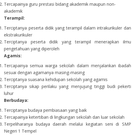
Tercapainya guru prestasi bidang akademik maupun non-
akademik
Terampil:
Terciptanya peserta didik yang terampil dalam intrakurikuler dan
ekstrakurikuler
Terciptanya peserta didik yang terampil menerapkan ilmu
pengetahuan yang diperoleh
Agamis:
Tercapainya semua warga sekolah dalam menjalankan ibadah
sesuai dengan agamanya masing-masing
Terciptanya suasana kehidupan sekolah yang agamis
Terciptanya sikap perilaku yang menjujung tinggi budi pekerti
luhur
Berbudaya:
Terciptanya budaya pembiasaan yang baik
Tercapainya ketertiban di lingkungan sekolah dan luar sekolah
Terpeliharanya budaya daerah melalui kegiatan seni di SMP
Negeri 1 Tempel