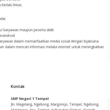
erlalu lintas.
adai
u/ karyawan maupun peserta didik
erandroid
aryawan dalam memanfaatkan media sosial dengan bijaksana
wan dalam mencari informasi melalui internet untuk meningkatkan
Kontak
SMP Negeri 1 Tempel
U
Jln. Magelang, Ngebong, Margorejo, Tempel, Ngebong,
Margorejo, Kec. Tempel, Kabupaten Sleman, Daerah