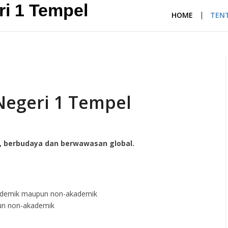
i 1 Tempel
HOME
TEN
Negeri 1 Tempel
s, berbudaya dan berwawasan global.
 akademik maupun non-akademik
pun non-akademik