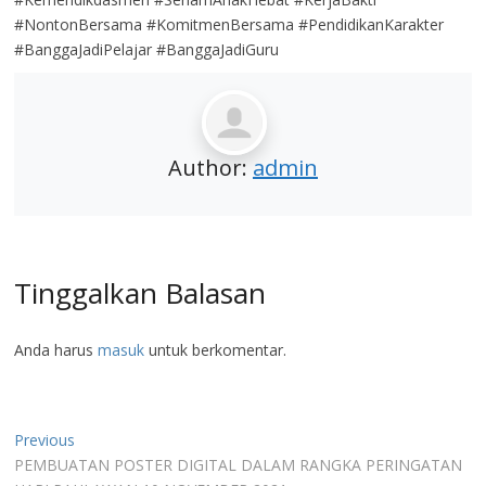
#NontonBersama #KomitmenBersama #PendidikanKarakter
#BanggaJadiPelajar #BanggaJadiGuru
Author:
admin
Tinggalkan Balasan
Anda harus
masuk
untuk berkomentar.
Navigasi
Previous
Previous
post:
PEMBUATAN POSTER DIGITAL DALAM RANGKA PERINGATAN