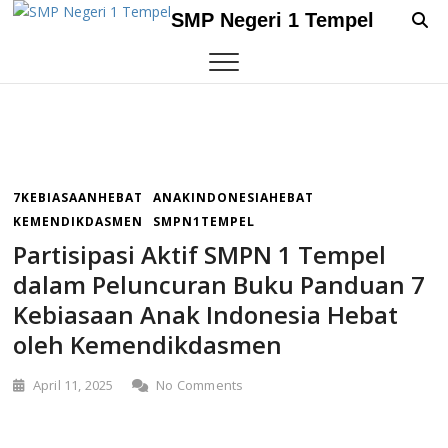
Skip
SMP Negeri 1 Tempel
to
content
7KEBIASAANHEBAT
ANAKINDONESIAHEBAT
KEMENDIKDASMEN
SMPN1TEMPEL
Partisipasi Aktif SMPN 1 Tempel
dalam Peluncuran Buku Panduan 7
Kebiasaan Anak Indonesia Hebat
oleh Kemendikdasmen
April 11, 2025
No Comments