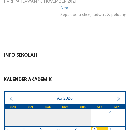
pos
HARI PAHLAWAN 10 NOVEMBER 2021
Next
Next
post:
Sepak bola skor, jadwal, & peluang
INFO SEKOLAH
KALENDER AKADEMIK
Ag 2026
Sen
Sel
Rab
Kam
Jum
Sab
Min
1
2
3
4
5
6
7
9
8