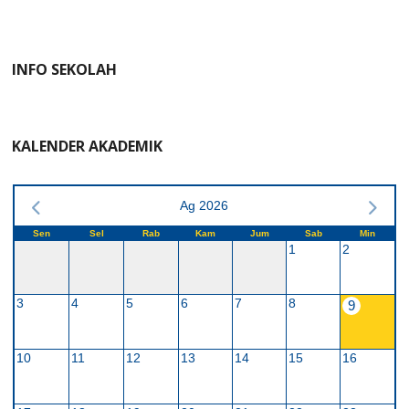
INFO SEKOLAH
KALENDER AKADEMIK
Ag 2026
Sen
Sel
Rab
Kam
Jum
Sab
Min
1
2
3
4
5
6
7
8
9
10
11
12
13
14
15
16