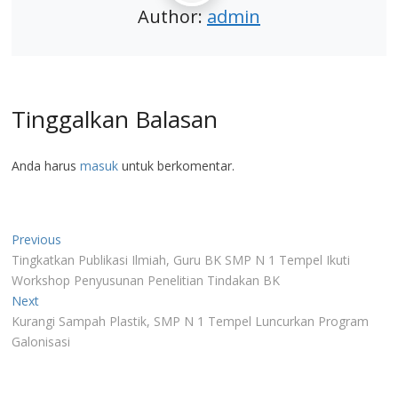
Author:
admin
Tinggalkan Balasan
Anda harus
masuk
untuk berkomentar.
Navigasi
Previous
Previous
post:
Tingkatkan Publikasi Ilmiah, Guru BK SMP N 1 Tempel Ikuti
pos
Workshop Penyusunan Penelitian Tindakan BK
Next
Next
post:
Kurangi Sampah Plastik, SMP N 1 Tempel Luncurkan Program
Galonisasi